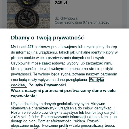
5x110 115/70r16
249 zł
Szlichtyngowa
Odświeżono dnia 07 sierpnia 2026
Dbamy o Twoją prywatność
koło dojazdowe vw taigo t-cros
skoda kamiq seat audi tt
My i nasi
447
partnerzy przechowujemy lub uzyskujemy dostęp
5x112 125/70r
399 zł
do informacji na urządzeniu, takich jak unikalne identyfikatory w
plikach cookie w celu przetwarzania danych osobowych.
Użytkownik może zaakceptować wybory lub zarządzać nimi,
Szlichtyngowa
klikając poniżej lub w dowolnym momencie na stronie polityki
Odświeżono dnia 07 sierpnia 2026
prywatności. Te wybory będą sygnalizowane naszym partnerom
i nie będą miały wpływu na dane przeglądania.
Polityka
cookies,
Polityka Prywatności
Koło Zapasowe Seat Ibiza
Wraz z naszymi partnerami przetwarzamy dane w celu
Skoda Fabia WV Polo 195/50
zapewnienia:
R15 5x100 Zestaw
280 zł
Użycie dokładnych danych geolokalizacyjnych. Aktywne
skanowanie charakterystyki urządzenia do celów identyfikacji.
Rozumienie odbiorców dzięki statystyce lub kombinacji danych
Szlichtyngowa
z różnych źródeł. Przechowywanie informacji na urządzeniu lub
Odświeżono dnia 07 sierpnia 2026
dostęp do nich. Pomiar efektywności reklam. Rozwój i
ulepszanie usług. Tworzenie profili w celu personalizacji treści.