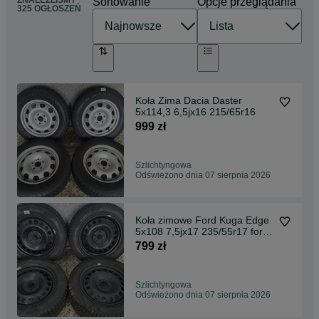
ZNALEŹLIŚMY
Sortowanie
Opcje przeglądania
325 OGŁOSZEŃ
Koła Zima Dacia Daster
5x114,3 6,5jx16 215/65r16
999 zł
Szlichtyngowa
Odświeżono dnia 07 sierpnia 2026
Koła zimowe Ford Kuga Edge
5x108 7,5jx17 235/55r17 ford
Kuga czujniki
799 zł
Szlichtyngowa
Odświeżono dnia 07 sierpnia 2026