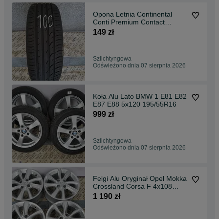
Opona Letnia Continental
Conti Premium Contact
215/55R18 215/55/18
149 zł
Szlichtyngowa
Odświeżono dnia 07 sierpnia 2026
Koła Alu Lato BMW 1 E81 E82
E87 E88 5x120 195/55R16
999 zł
Szlichtyngowa
Odświeżono dnia 07 sierpnia 2026
Felgi Alu Oryginał Opel Mokka
Crossland Corsa F 4x108
6.5jx16
1 190 zł