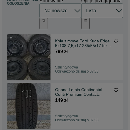
ZNALEŹLIŚMY 334
Sortowanie
Opcje przeglądania
OGŁOSZENIA
Koła zimowe Ford Kuga Edge
5x108 7,5jx17 235/55r17 ford
Kuga czujniki
799 zł
Szlichtyngowa
Odświeżono dzisiaj o 07:33
Opona Letnia Continental
Conti Premium Contact
215/55R18 215/55/18
149 zł
Szlichtyngowa
Odświeżono dzisiaj o 07:33