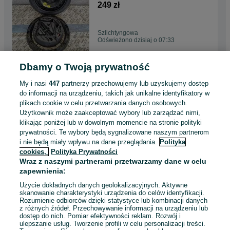
5x110 115/70r16
249 zł
Szlichtyngowa
Odświeżono dzisiaj o 07:33
Dbamy o Twoją prywatność
koło dojazdowe vw taigo t-cros
skoda kamiq seat audi tt
My i nasi
447
partnerzy przechowujemy lub uzyskujemy dostęp
5x112 125/70r
399 zł
do informacji na urządzeniu, takich jak unikalne identyfikatory w
plikach cookie w celu przetwarzania danych osobowych.
Użytkownik może zaakceptować wybory lub zarządzać nimi,
Szlichtyngowa
klikając poniżej lub w dowolnym momencie na stronie polityki
Odświeżono dzisiaj o 07:33
prywatności. Te wybory będą sygnalizowane naszym partnerom
i nie będą miały wpływu na dane przeglądania.
Polityka
cookies,
Polityka Prywatności
Koło Zapasowe Seat Ibiza
Wraz z naszymi partnerami przetwarzamy dane w celu
Skoda Fabia WV Polo 195/50
zapewnienia:
R15 5x100 Zestaw
280 zł
Użycie dokładnych danych geolokalizacyjnych. Aktywne
skanowanie charakterystyki urządzenia do celów identyfikacji.
Rozumienie odbiorców dzięki statystyce lub kombinacji danych
Szlichtyngowa
z różnych źródeł. Przechowywanie informacji na urządzeniu lub
Odświeżono dzisiaj o 07:33
dostęp do nich. Pomiar efektywności reklam. Rozwój i
ulepszanie usług. Tworzenie profili w celu personalizacji treści.