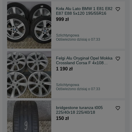
Koła Alu Lato BMW 1 E81 E82
E87 E88 5x120 195/55R16
999 zł
Szlichtyngowa
Odświeżono dzisiaj o 07:33
Felgi Alu Oryginał Opel Mokka
Crossland Corsa F 4x108
6.5jx16
1 190 zł
Szlichtyngowa
Odświeżono dzisiaj o 07:33
bridgestone turanza t005
225/40r18 225/40/18
150 zł