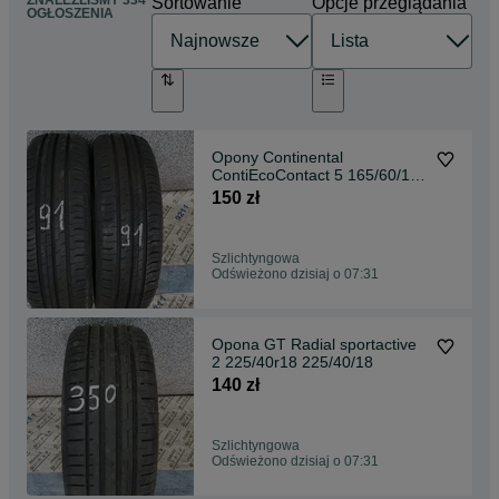
ZNALEŹLIŚMY 334
Sortowanie
Opcje przeglądania
OGŁOSZENIA
Opony Continental
ContiEcoContact 5 165/60/15
165/60r15
150 zł
Szlichtyngowa
Odświeżono dzisiaj o 07:31
Opona GT Radial sportactive
2 225/40r18 225/40/18
140 zł
Szlichtyngowa
Odświeżono dzisiaj o 07:31