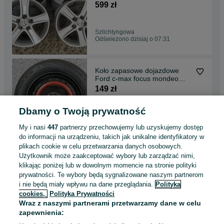
599 zł
Szlichtyngowa
Odświeżono dzisiaj o 07:31
Koło zapasowe dojazdowe
Ford c-max focus mondeo
volvo 16cali
149 zł
Dbamy o Twoją prywatność
Szlichtyngowa
Odświeżono dzisiaj o 07:31
My i nasi
447
partnerzy przechowujemy lub uzyskujemy dostęp
do informacji na urządzeniu, takich jak unikalne identyfikatory w
plikach cookie w celu przetwarzania danych osobowych.
Opony całoroczne 155/65R14
Użytkownik może zaakceptować wybory lub zarządzać nimi,
Hankoook kinergy 4S2
klikając poniżej lub w dowolnym momencie na stronie polityki
155/65/14
99 zł
prywatności. Te wybory będą sygnalizowane naszym partnerom
i nie będą miały wpływu na dane przeglądania.
Polityka
cookies,
Polityka Prywatności
Szlichtyngowa
Wraz z naszymi partnerami przetwarzamy dane w celu
Odświeżono dzisiaj o 07:31
zapewnienia: