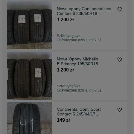
Nowe opony Continental eco
Contact 6 235/50R19
235/50/19
1 200 zł
Szlichtyngowa
Odświeżono dzisiaj o 07:31
Nowe Opony Michelin
E.Primacy 195/60R18
195/60/18 25r
1 200 zł
Szlichtyngowa
Odświeżono dzisiaj o 07:31
Continental Conti Sport
Contact 5 245/44/17
245/45r17
149 zł