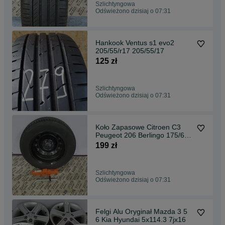
Szlichtyngowa
Odświeżono dzisiaj o 07:31
Hankook Ventus s1 evo2
205/55/r17 205/55/17
125 zł
Szlichtyngowa
Odświeżono dzisiaj o 07:31
Koło Zapasowe Citroen C3
Peugeot 206 Berlingo 175/65
R14 4x108 Zestaw
199 zł
Szlichtyngowa
Odświeżono dzisiaj o 07:31
Felgi Alu Oryginał Mazda 3 5
6 Kia Hyundai 5x114.3 7jx16